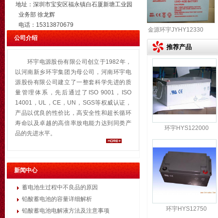
地址：深圳市宝安区福永镇白石厦新塘工业园
业务部 徐龙辉
电话：15313870679
金源环宇JYHY1233
环宇JYHY12500
金源环宇JYHY12400
公司介绍
推荐产品
环宇电源股份有限公司创立于1982年，
以河南新乡环宇集团为母公司，河南环宇电
源股份有限公司建立了一整套科学先进的质
量管理体系，先后通过了ISO 9001，ISO
14001，UL，CE，UN，SGS等权威认证，
产品以优良的性价比，高安全性和超长循环
寿命以及卓越的高倍率放电能力达到同类产
环宇HYS122000
品的先进水平。
新闻中心
蓄电池生过程中不良品的原因
铅酸蓄电池的容量详细解析
环宇HYS12750
铅酸蓄电池电解液方法及注意事项